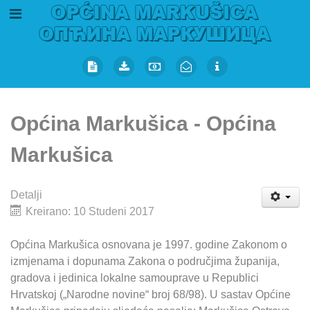
Općina Markušica - Općina
Markušica
Detalji
Kreirano: 10 Studeni 2017
Općina Markušica osnovana je 1997. godine Zakonom o
izmjenama i dopunama Zakona o područjima županija,
gradova i jedinica lokalne samouprave u Republici
Hrvatskoj („Narodne novine“ broj 68/98). U sastav Općine