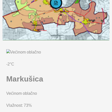
KARTA OPĆINE MARKUŠICA
-2°C
Markušica
Većinom oblačno
Vlažnost: 73%