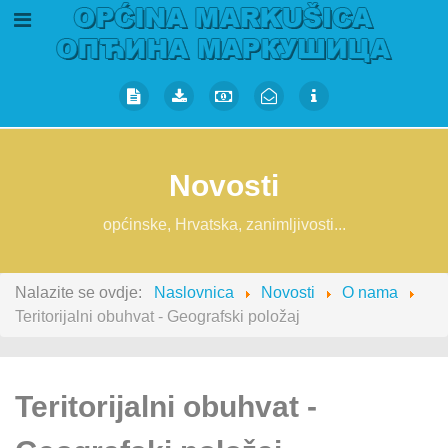
Novosti
općinske, Hrvatska, zanimljivosti...
Nalazite se ovdje:
Naslovnica
Novosti
O nama
Teritorijalni obuhvat - Geografski položaj
Teritorijalni obuhvat -