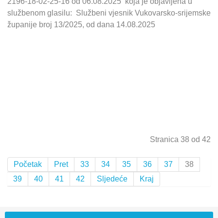
2196-18-02-25-16 od 06.08.2025 koja je objavljena u
službenom glasilu: Službeni vjesnik Vukovarsko-srijemske
županije broj 13/2025, od dana 14.08.2025
Stranica 38 od 42
Početak
Pret
33
34
35
36
37
38
39
40
41
42
Sljedeće
Kraj