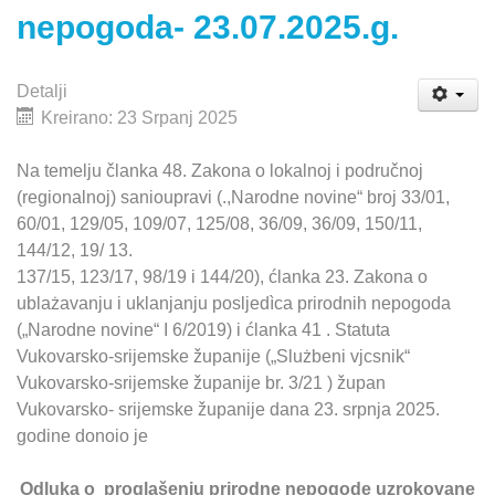
nepogoda- 23.07.2025.g.
Detalji
Kreirano: 23 Srpanj 2025
Na temelju članka 48. Zakona o lokalnoj i područnoj
(regionalnoj) sanioupravi (.,Narodne novine“ broj 33/01,
60/01, 129/05, 109/07, 125/08, 36/09, 36/09, 150/11,
144/12, 19/ 13.
137/15, 123/17, 98/19 i 144/20), ćlanka 23. Zakona o
ublażavanju i uklanjanju posljedìca prirodnih nepogoda
(„Narodne novine“ I 6/2019) i ćlanka 41 . Statuta
Vukovarsko-srijemske županije („Slużbeni vjcsnik“
Vukovarsko-srijemske županije br. 3/21 ) župan
Vukovarsko- srijemske županije dana 23. srpnja 2025.
godine donoio je
Odluka o proglašenju prirodne nepogode uzrokovane