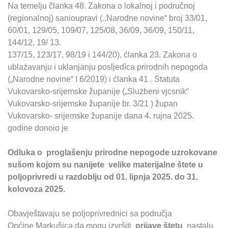
Na temelju članka 48. Zakona o lokalnoj i područnoj
(regionalnoj) sanioupravi (.,Narodne novine“ broj 33/01,
60/01, 129/05, 109/07, 125/08, 36/09, 36/09, 150/11,
144/12, 19/ 13.
137/15, 123/17, 98/19 i 144/20), ćlanka 23. Zakona o
ublażavanju i uklanjanju posljedìca prirodnih nepogoda
(„Narodne novine“ I 6/2019) i ćlanka 41 . Statuta
Vukovarsko-srijemske županije („Slużbeni vjcsnik“
Vukovarsko-srijemske županije br. 3/21 ) župan
Vukovarsko- srijemske županije dana 4. rujna 2025.
godine donoio je
Odluka o proglašenju prirodne nepogode uzrokovane
sušom kojom su nanijete velike materijalne štete u
poljoprivredi u razdoblju od 01. lipnja 2025. do 31.
kolovoza 2025.
Obavještavaju se poljoprivrednici sa područja
Općine Markušica da mogu izvršiti
prijave štetu
nastalu