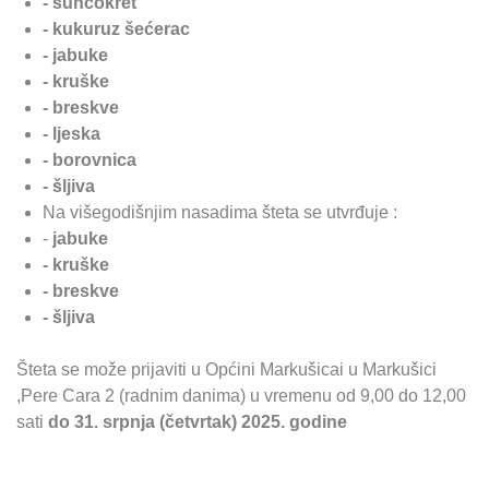
- suncokret
- kukuruz šećerac
- jabuke
- kruške
- breskve
- ljeska
- borovnica
- šljiva
Na višegodišnjim nasadima šteta se utvrđuje :
-
jabuke
- kruške
- breskve
- šljiva
Šteta se može prijaviti u Općini Markušicai u Markušici
,Pere Cara 2 (radnim danima) u vremenu od 9,00 do 12,00
sati
do 31. srpnja (četvrtak) 2025. godine