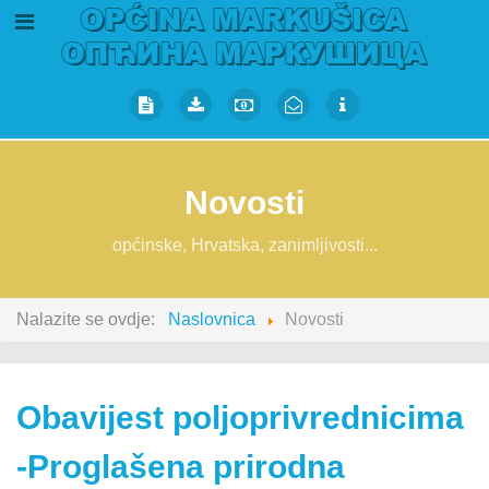
Novosti
općinske, Hrvatska, zanimljivosti...
Nalazite se ovdje:
Naslovnica
Novosti
Obavijest poljoprivrednicima
-Proglašena prirodna