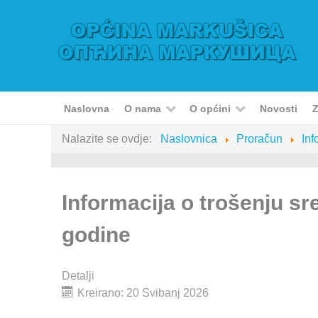
Naslovna
O nama
O općini
Novosti
Z
Nalazite se ovdje:
Naslovnica
Proračun
Inf
Informacija o trošenju sr
godine
Detalji
Kreirano: 20 Svibanj 2026