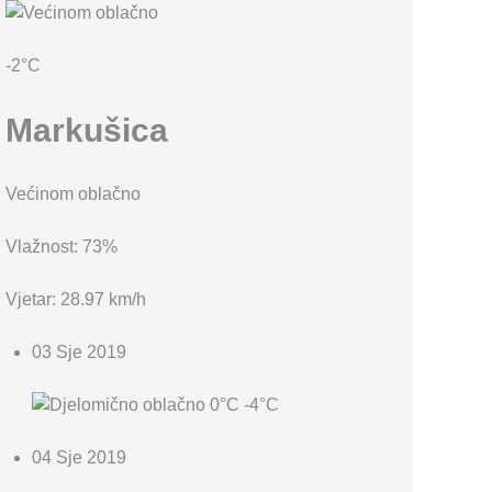
KARTA OPĆINE MARKUŠICA
-2°C
Markušica
Većinom oblačno
Vlažnost: 73%
Vjetar: 28.97 km/h
03 Sje 2019
0°C
-4°C
04 Sje 2019