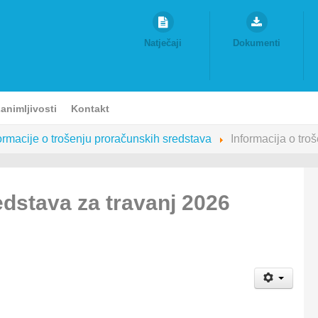
Natječaji
Dokumenti
animljivosti
Kontakt
ormacije o trošenju proračunskih sredstava
Informacija o tro
edstava za travanj 2026