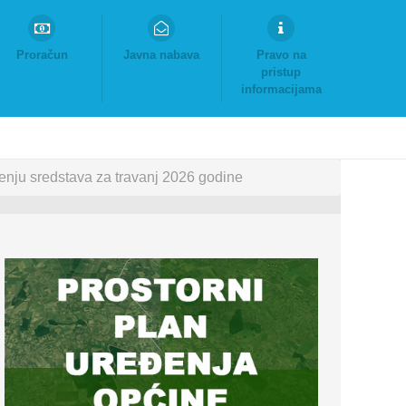
Proračun
Javna nabava
Pravo na
pristup
informacijama
šenju sredstava za travanj 2026 godine